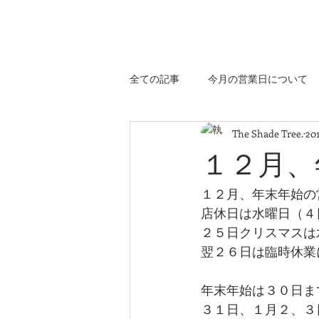
埼玉県 深谷市のコーヒーベーカリー
The Shade Tree.
全ての記事
今月の営業日について
The Shade Tree.
20
１２月、
１２月、年末年始の
店休日は水曜日（４
２５日クリスマスは
翌２６日は臨時休業
年末年始は３０日ま
３１日、１月２、３