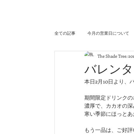
埼玉県 深谷市のコーヒーベーカリー
The Shade Tree.
全ての記事
今月の営業日について
The Shade Tree.
20
バレンタ
本日2月10日より
期間限定ドリンクの
濃厚で、カカオの深
寒い季節にほっとあ
もう一品は、ご好評