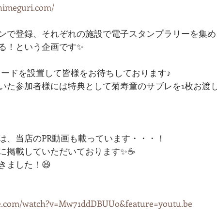
himeguri.com/
ンで登録、それぞれの施設で電子スタンプラリーを集め
る！という企画です✨
コードを設置して皆様をお待ちしております♪
いた参加者様には特典として菊寿童のサブレを1枚お渡
は、当店のPR動画も載っています・・・！
に掲載していただいております✨☕️
きました！😆
be.com/watch?v=Mw71ddDBUUo&feature=youtu.be