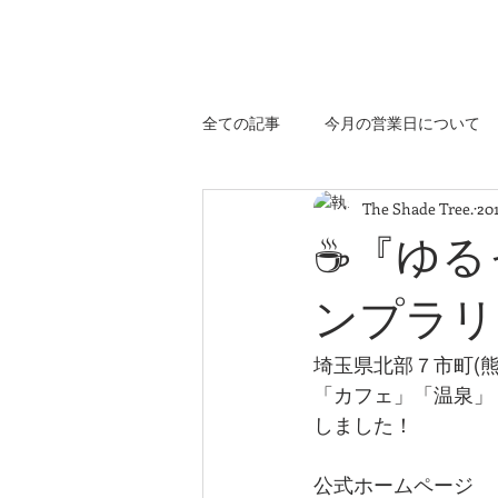
埼玉県 深谷市のコーヒーベーカリー
The Shade Tree.
全ての記事
今月の営業日について
The Shade Tree.
20
☕️『ゆ
ンプラリ
埼玉県北部７市町(
「カフェ」「温泉」
しました！
公式ホームページ